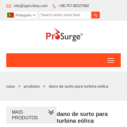

info@spd-china.com
+86-757-86327660


Português

Toggl
casa
>
produtos
>
dano de surto para turbina eólica
MAIS
dano de surto para
PRODUTOS
turbina eólica