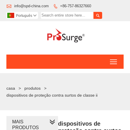

info@spd-china.com
+86-757-86327660


Português

Toggl
casa
>
produtos
>
dispositivos de proteção contra surtos de classe ii
MAIS
dispositivos de
PRODUTOS