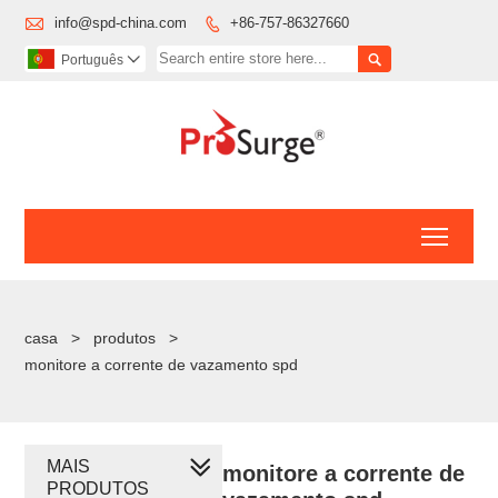

info@spd-china.com
+86-757-86327660


Português

Toggl
casa
>
produtos
>
monitore a corrente de vazamento spd
MAIS
monitore a corrente de
PRODUTOS