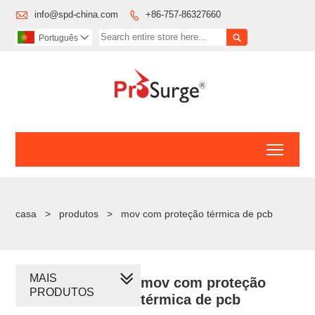

info@spd-china.com
+86-757-86327660


Português

Toggl
casa
>
produtos
>
mov com proteção térmica de pcb
MAIS
mov com proteção
PRODUTOS
térmica de pcb