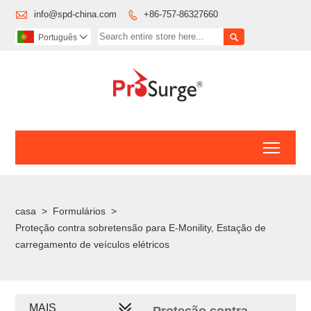

info@spd-china.com
+86-757-86327660


Português

Toggl
casa
>
Formulários
>
Proteção contra sobretensão para E-Monility, Estação de
carregamento de veículos elétricos
MAIS
Proteção contra