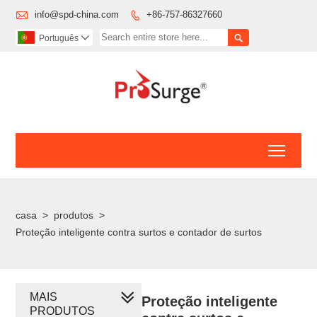

info@spd-china.com
+86-757-86327660


Português

Toggl
casa
>
produtos
>
Proteção inteligente contra surtos e contador de surtos
MAIS
Proteção inteligente
PRODUTOS