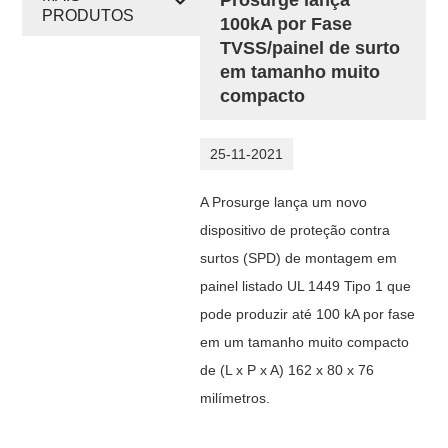
PRODUTOS
100kA por Fase
TVSS/painel de surto
em tamanho muito
compacto
25-11-2021
A Prosurge lança um novo
dispositivo de proteção contra
surtos (SPD) de montagem em
painel listado UL 1449 Tipo 1 que
pode produzir até 100 kA por fase
em um tamanho muito compacto
de
(L x P x A)
162 x 80 x 76
milímetros.