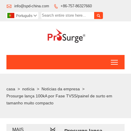

info@spd-china.com
+86-757-86327660


Português

Toggl
casa
>
notícia
>
Notícias da empresa
>
Prosurge lança 100kA por Fase TVSS/painel de surto em
tamanho muito compacto
MAIS
Prosurge lança