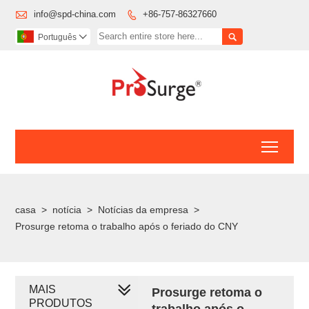

info@spd-china.com
+86-757-86327660


Português

Toggl
casa
>
notícia
>
Notícias da empresa
>
Prosurge retoma o trabalho após o feriado do CNY
MAIS
Prosurge retoma o
PRODUTOS
trabalho após o