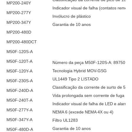
MP200-240Y
Indicador visual de falha (contatos remoto
MP200-277Y
Invólucro de plástico
MP200-347Y
Garantia de 10 anos
MP200-480D
MP200-480DCT
M50F-120S-A
M50F-120T-A
Número da peça M50F-120S-A: 8975010
Tecnologia Hybrid MOV-GSG
M50F-120Y-A
UL1449 Tipo 2 LISTADO
M50F-230S-A
Classificação da corrente de surto de 50
M50F-240D-A
Vida prolongada sem corrente de fuga
M50F-240T-A
Indicador visual de falha de LED e alarme
M50F-277Y-A
NEMA 6 (excede NEMA 4X ou 4)
M50F-347Y-A
Filtro UL1283
Garantia de 10 anos
M50F-480D-A