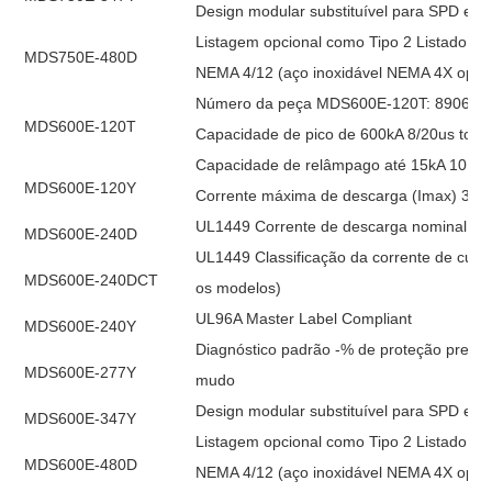
Design modular substituível para SPD e filt
Listagem opcional como Tipo 2 Listado c
MDS750E-480D
NEMA 4/12 (aço inoxidável NEMA 4X opcio
Número da peça MDS600E-120T: 890640
MDS600E-120T
Capacidade de pico de 600kA 8/20us total
Capacidade de relâmpago até 15kA 10 / 3
MDS600E-120Y
Corrente máxima de descarga (Imax) 300k
UL1449 Corrente de descarga nominal (In
MDS600E-240D
UL1449 Classificação da corrente de curto
MDS600E-240DCT
os modelos)
UL96A Master Label Compliant
MDS600E-240Y
Diagnóstico padrão -% de proteção present
MDS600E-277Y
mudo
Design modular substituível para SPD e filt
MDS600E-347Y
Listagem opcional como Tipo 2 Listado c
MDS600E-480D
NEMA 4/12 (aço inoxidável NEMA 4X opcio