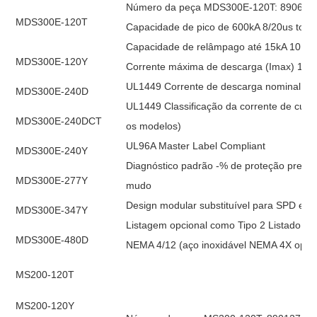
Número da peça MDS300E-120T: 890616
MDS300E-120T
Capacidade de pico de 600kA 8/20us total
Capacidade de relâmpago até 15kA 10 / 3
MDS300E-120Y
Corrente máxima de descarga (Imax) 150k
UL1449 Corrente de descarga nominal (In
MDS300E-240D
UL1449 Classificação da corrente de curto
MDS300E-240DCT
os modelos)
UL96A Master Label Compliant
MDS300E-240Y
Diagnóstico padrão -% de proteção present
MDS300E-277Y
mudo
Design modular substituível para SPD e filt
MDS300E-347Y
Listagem opcional como Tipo 2 Listado c
MDS300E-480D
NEMA 4/12 (aço inoxidável NEMA 4X opcio
MS200-120T
MS200-120Y