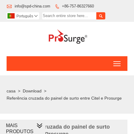

info@spd-china.com
+86-757-86327660


Português

Toggl
casa
>
Download
>
Referência cruzada do painel de surto entre Citel e Prosurge
MAIS
Referência cruzada do painel de surto
PRODUTOS
entre Citel e Prosurge