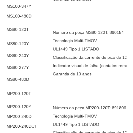
MS100-347Y
MS100-480D
MS80-120T
Número da peça MS80-120T: 890154
Tecnologia Multi-TMOV
MS80-120Y
UL1449 Tipo 1 LISTADO
MS80-240Y
Classificação da corrente de pico de 105k
Indicador visual de falha (contatos remoto
MS80-277Y
Garantia de 10 anos
MS80-480D
MP200-120T
MP200-120Y
Número da peça MP200-120T: 891806
Tecnologia Multi-TMOV
MP200-240D
UL1449 Tipo 1 LISTADO
MP200-240DCT
Classificação da corrente de pico de 105