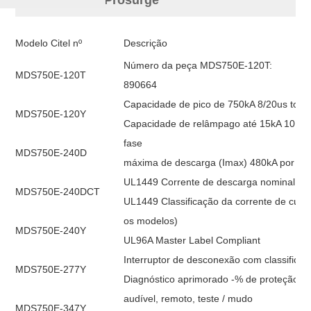
Modelo Citel nº
Descrição
Número da peça MDS750E-120T:
MDS750E-120T
890664
Capacidade de pico de 750kA 8/20us total
MDS750E-120Y
Capacidade de relâmpago até 15kA 10 / 3
fase
MDS750E-240D
máxima de descarga (Imax) 480kA por fa
UL1449 Corrente de descarga nominal (In
MDS750E-240DCT
UL1449 Classificação da corrente de curto
os modelos)
MDS750E-240Y
UL96A Master Label Compliant
Interruptor de desconexão com classifica
MDS750E-277Y
Diagnóstico aprimorado -% de proteção pr
audível, remoto, teste / mudo
MDS750E-347Y