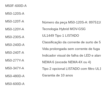
M50F-600D-A
M50-120S-A
M50-120T-A
Número da peça M50-120S-A: 89751103
Tecnologia Hybrid MOV-GSG
M50-120Y-A
UL1449 Tipo 1 LISTADO
M50-230S-A
Classificação da corrente de surto de 50
M50-240D-A
Vida prolongada sem corrente de fuga
M50-240T-A
Indicador visual de falha de LED e alarme
M50-277Y-A
NEMA 6 (excede NEMA 4X ou 4)
M50-347Y-A
Tipo 2 opcional LISTADO com filtro UL128
Garantia de 10 anos
M50-480D-A
M50-600D-A