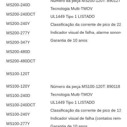
Número da peça MS200-120T: 890127
MS200-240D
Tecnologia Multi-TMOV
MS200-240DCT
UL1449 Tipo 1 LISTADO
MS200-240Y
Classificação da corrente de pico de 220k
Indicador visual de falha, alarme sonoro 
MS200-277Y
Garantia de 10 anos
MS200-347Y
MS200-480D
MS200-480DCT
MS100-120T
MS100-120Y
Número da peça MS100-120T: 890118
Tecnologia Multi-TMOV
MS100-240D
UL1449 Tipo 1 LISTADO
MS100-240DCT
Classificação da corrente de pico de 132k
MS100-240Y
Indicador visual de falha (contatos remoto
MS100-277Y
Garantia de 10 anos