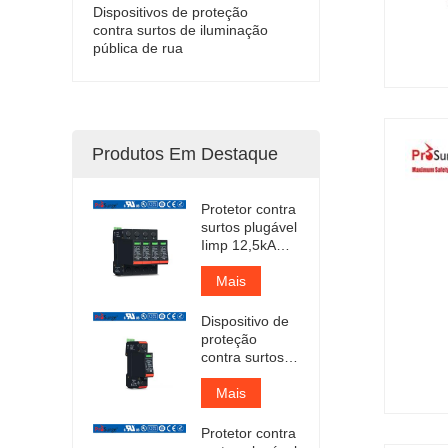
Dispositivos de proteção
contra surtos de iluminação
pública de rua
Produtos Em Destaque
Protetor contra
surtos plugável
Iimp 12,5kA
com
certificação
Mais
TUV
Dispositivo de
proteção
contra surtos
de CA Tipo 1+2
com
Mais
certificação
TUV
Protetor contra