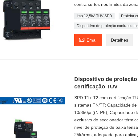
contra surtos nos limites da zona
Imp 12,5kA TUV SPD
Protetor c
Dispositivo de proteção contra surt

Email
Detalhes
Dispositivo de proteção
certificação TUV
SPD T1+ T2 com certificação T
sistemas TN/TT; Capacidade de c
10/350μs((N-PE), Capacidade de
exclusivo do seccionador térmic
nível de proteção de baixa tensão
25kArms, adequada para aplicaç