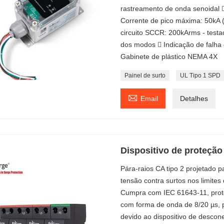
rastreamento de onda senoidal 
Corrente de pico máxima: 50kA (8
circuito SCCR: 200kArms - testa
dos modos  Indicação de falh
Gabinete de plástico NEMA 4X
Painel de surto
UL Tipo 1 SPD

Email
Detalhes
Dispositivo de proteção
Pára-raios CA tipo 2 projetado 
tensão contra surtos nos limites
Cumpra com IEC 61643-11, prote
com forma de onda de 8/20 µs, p
devido ao dispositivo de descon