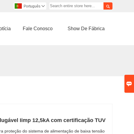

Português

tícia
Fale Conosco
Show De Fábrica

plugável Iimp 12,5kA com certificação TUV
ara proteção do sistema de alimentação de baixa tensão