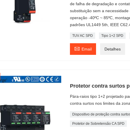
de falha de degradação e contato
substituição sem a necessidade
operação -40ºC ~ 85ºC, montag
padrões UL1449 5th, IEEE C62.
TUV AC SPD
Tipo 1+2 SPD

Email
Detalhes
Protetor contra surtos 
Pára-raios tipo 1+2 projetado p
contra surtos nos limites da zona
Dispositivo de proteção contra surtos
Protetor de Sobretensão CA SPD