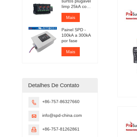
surtos plugável
Iimp 25kA com
certificação
TUV
Mais
Painel SPD -
100kA a 300kA
por fase
Mais
Detalhes De Contato
+86-757-86327660

info@spd-china.com

+86-757-81262861
