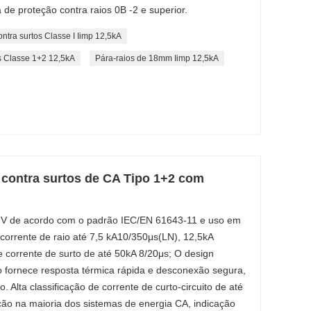
 de proteção contra raios 0B -2 e superior.
ontra surtos Classe I Iimp 12,5kA
os Classe 1+2 12,5kA
Pára-raios de 18mm Iimp 12,5kA
 contra surtos de CA Tipo 1+2 com
UV de acordo com o padrão IEC/EN 61643-11 e uso em
orrente de raio até 7,5 kA10/350μs(LN), 12,5kA
 corrente de surto de até 50kA 8/20μs; O design
o fornece resposta térmica rápida e desconexão segura,
. Alta classificação de corrente de curto-circuito de até
ão na maioria dos sistemas de energia CA, indicação