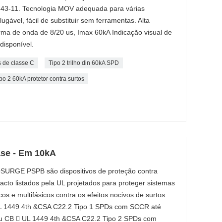
643-11. Tecnologia MOV adequada para várias
ugável, fácil de substituir sem ferramentas. Alta
ma de onda de 8/20 us, Imax 60kA Indicação visual de
disponível.
s de classe C
Tipo 2 trilho din 60kA SPD
po 2 60kA protetor contra surtos
ase - Em 10kA
OSURGE PSPB são dispositivos de proteção contra
to listados pela UL projetados para proteger sistemas
cos e multifásicos contra os efeitos nocivos de surtos
 UL 1449 4th &CSA C22.2 Tipo 1 SPDs com SCCR até
ou CB  UL 1449 4th &CSA C22.2 Tipo 2 SPDs com