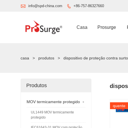

info@spd-china.com
+86-757-86327660

Casa
Prosurge
casa
>
produtos
>
dispositivo de proteção contra surt
Produtos
dispos
-
MOV termicamente protegido
quente
UL1449 MOV termicamente
protegido
IEC61643-31 MOV com proteção