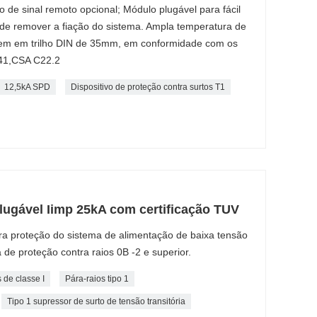
 de sinal remoto opcional; Módulo plugável para fácil
 de remover a fiação do sistema. Ampla temperatura de
em em trilho DIN de 35mm, em conformidade com os
41,CSA C22.2
12,5kA SPD
Dispositivo de proteção contra surtos T1
plugável Iimp 25kA com certificação TUV
ara proteção do sistema de alimentação de baixa tensão
 de proteção contra raios 0B -2 e superior.
 de classe I
Pára-raios tipo 1
Tipo 1 supressor de surto de tensão transitória