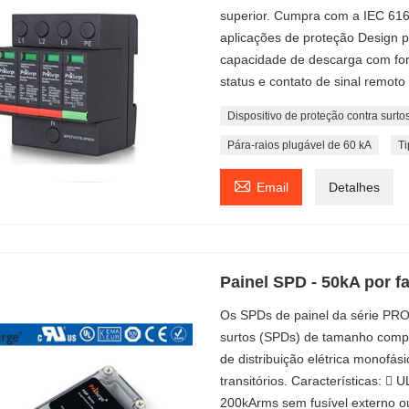
superior. Cumpra com a IEC 61
aplicações de proteção Design pl
capacidade de descarga com for
status e contato de sinal remoto 
Dispositivo de proteção contra surto
Pára-raios plugável de 60 kA
Ti

Email
Detalhes
Painel SPD - 50kA por f
Os SPDs de painel da série PR
surtos (SPDs) de tamanho compac
de distribuição elétrica monofási
transitórios. Características: 
200kArms sem fusível externo 