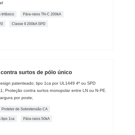
el
trifásico
Pára-raios TN-C 200kA
20
Classe II 200kA SPD
 contra surtos de pólo único
esign patenteado; tipo 1ca por UL1449 4º ou SPD
1; Proteção contra surtos monopolar entre LN ou N-PE.
rgura por poste;
Protetor de Sobretensão CA
 tipo 1ca
Pára-raios 50kA