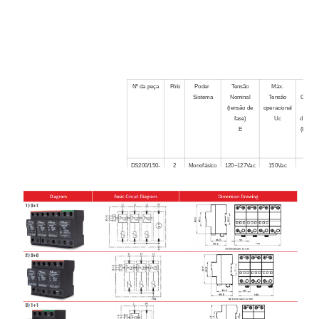
Nº da peça
Pólo
Poder
Tensão
Máx.
Máx.
Sistema
Nominal
Tensão
Corren
(tensão de
operacional
de
fase)
Uc
descar
E
(8/20μ
Imax
DS200/150-
2
Monofásico
120~127Vac
150Vac
150k
2V-S
2W+G
DS200/180-
2
Monofásico
120~127Vac
180Vac
150k
2V-S
2W+G
DS200/275-
2
Monofásico
220~230Vac
275Vac
150k
2V-S
2W+G
DS200/320-
2
Monofásico
240Vac
320Vac
150k
2V-S
2W+G
DS200/385-
2
Monofásico
277Vac
385Vac
150k
2V-S
2W+G
DS200/420-
2
Monofásico
347Vac
420Vac
150k
2V-S
2W+G