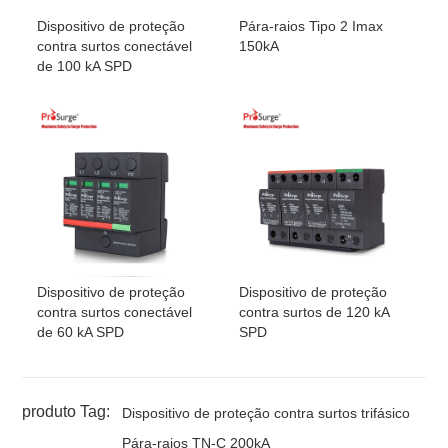
DT200 /
3
Trifásico
120~127Vac
180Vac
150k
Dispositivo de proteção
Pára-raios Tipo 2 Imax
180-3V-S
3W+G
contra surtos conectável
150kA
DT200 /
3
Trifásico
220~230Vac
275Vac
150k
de 100 kA SPD
275-3V-S
3W+G
DT200 /
3
Trifásico
240Vac
320Vac
150k
320-3V-S
3W+G
DT200 /
3
Trifásico
277Vac
385Vac
150k
385-3V-S
3W+G
DT200 /
3
Trifásico
347Vac
420Vac
150k
420-3V-S
3W+G
DT200/150-
4
Trifásico
120~127Vac
150Vac
150k
(3V+T)-S
4W+G
DT200/180-
4
Trifásico
120~127Vac
180Vac
150k
Dispositivo de proteção
Dispositivo de proteção
(3V+T)-S
4W+G
contra surtos conectável
contra surtos de 120 kA
de 60 kA SPD
SPD
DT200/275-
4
Trifásico
220~230Vac
275Vac
150k
(3V+T)-S
4W+G
DT200/320-
4
Trifásico
240Vac
320Vac
150k
produto Tag:
Dispositivo de proteção contra surtos trifásico
(3V+T)-S
4W+G
Pára-raios TN-C 200kA