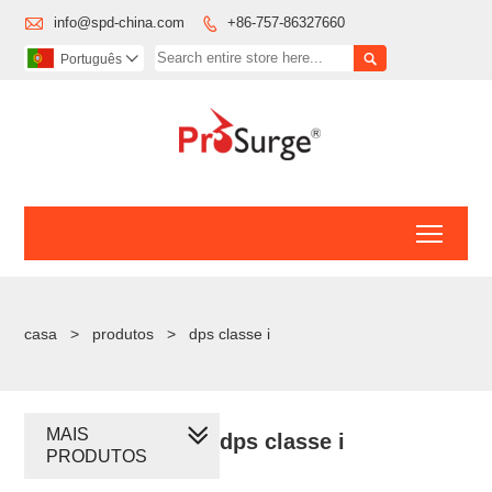

info@spd-china.com
+86-757-86327660


Português

Toggl
casa
>
produtos
>
dps classe i
MAIS
dps classe i
PRODUTOS