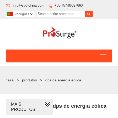

info@spd-china.com
+86-757-86327660


Português

Toggl
casa
>
produtos
>
dps de energia eólica
MAIS
dps de energia eólica
PRODUTOS