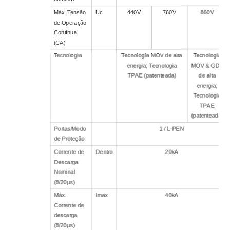
Máx. Tensão
Uc
440V
760V
860V
de Operação
Contínua
(CA)
Tecnologia
Tecnologia MOV de alta
Tecnologia
energia; Tecnologia
MOV & GDT
TPAE (patenteada)
de alta
energia;
Tecnologia
TPAE
(patenteada)
Portas/Modo
1 / L-PEN
de Proteção
Corrente de
Dentro
20kA
Descarga
Nominal
(8/20μs)
Máx.
Imax
40kA
Corrente de
descarga
(8/20μs)