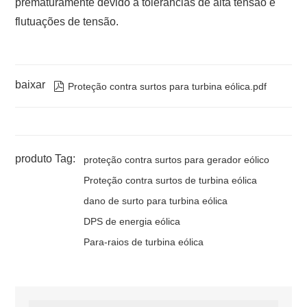
prematuramente devido a tolerâncias de alta tensão e
Tamanho do
flutuações de tensão.
fio de
conexão
baixar

Proteção contra surtos para turbina eólica.pdf
produto Tag:
proteção contra surtos para gerador eólico
Proteção contra surtos de turbina eólica
dano de surto para turbina eólica
DPS de energia eólica
Para-raios de turbina eólica