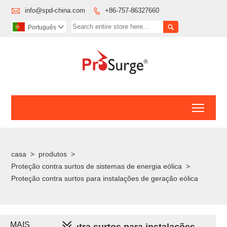

info@spd-china.com
+86-757-86327660


Português

Toggl
casa
>
produtos
>
Proteção contra surtos de sistemas de energia eólica
>
Proteção contra surtos para instalações de geração eólica
MAIS
Proteção contra surtos para instalações