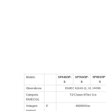
Modelo
SP440/3P-
SP760/3P-
SP860/3PT-
S
S
S
Observância
EN/IEC 61643-11, UL 1449th
Categoria
T2/ Classe II/Tipo 1ca
EN/IEC/UL
Voltagem
E
400/690Vac
nominal