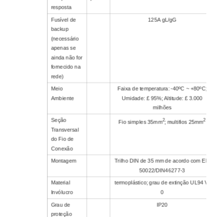
resposta
Fusível de
125A gL/gG
backup
(necessário
apenas se
ainda não for
fornecido na
rede)
Meio
Faixa de temperatura: -40ºC ~ +80ºC;
Ambiente
Umidade: £ 95%; Altitude: £ 3.000
milhões
Seção
2
2
Fio simples 35mm
; multifios 25mm
Transversal
do Fio de
Conexão
Montagem
Trilho DIN de 35 mm de acordo com EN
50022/DIN46277-3
Material
termoplástico; grau de extinção UL94 V-
Invólucro
0
Grau de
IP20
proteção