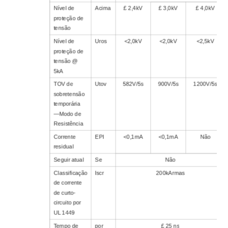
Nível de
Acima
£ 2,4kV
£ 3,0kV
£ 4,0kV
proteção de
tensão
Nível de
Uros
<2,0kV
<2,0kV
<2,5kV
proteção de
tensão @
5kA
TOV de
Utov
582V/5s
900V/5s
1200V/5s
sobretensão
temporária
—Modo de
Resistência
Corrente
EPI
<0,1mA
<0,1mA
Não
residual
Seguir atual
Se
Não
Classificação
Iscr
200kArmas
de corrente
de curto-
circuito por
UL 1449
Tempo de
por
£ 25 ns