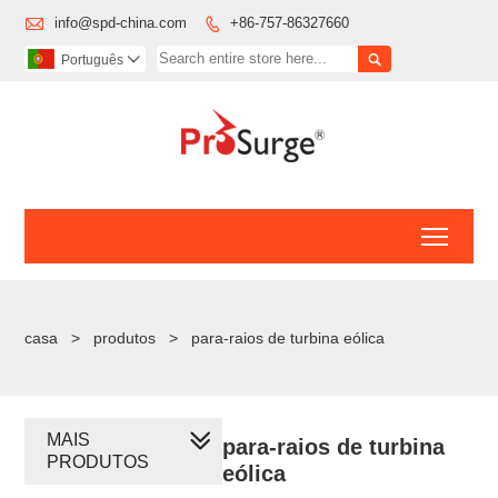

info@spd-china.com
+86-757-86327660


Português

Toggl
casa
>
produtos
>
para-raios de turbina eólica
MAIS
para-raios de turbina
PRODUTOS
eólica