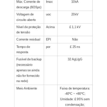
Máx. Corrente de
Imax
10kA
descarga (8/20μs)
Voltagem de
uoc
20kV
circuito aberto
Nível de proteção
Acima
£ 1,1 kV
de tensão
Corrente residual
EPI
Não
Tempo de
por
£ 25 ns
resposta
Fusível de backup
32 AgL/gG
(necessário
apenas se ainda
não for fornecido
na rede)
Meio Ambiente
Faixa de temperatura:
-40ºC ~ +80ºC;
Umidade: £ 95% sem
condensação;