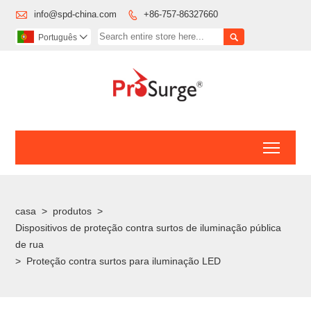

info@spd-china.com
+86-757-86327660


Português

Toggl
casa
>
produtos
>
Dispositivos de proteção contra surtos de iluminação pública
de rua
>
Proteção contra surtos para iluminação LED