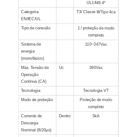
UL1449 4º
Categoria
T3/ Classe III/Tipo 4ca
EN/IEC/UL
Tipo de conexão
1 / proteção de modo
completo
Sistema de
110~347Vac
energia
(monofásico)
Máx. Tensão de
Uc
390Vac
Operação
Contínua (CA)
Tecnologia
Tecnologia VT
Modo de proteção
Proteção de modo
completo
Corrente de
Dentro
5kA
Descarga
Nominal (8/20μs)