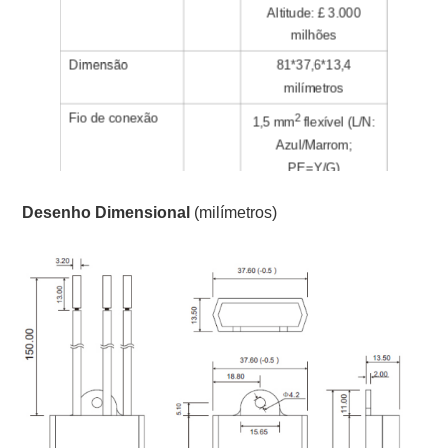
Altitude: £ 3.000
milhões
Dimensão
81*37,6*13,4
milímetros
Fio de conexão
2
1,5 mm
flexível (L/N:
Azul/Marrom;
PE=Y/G)
Material Invólucro
ABDÔMEN; grau de
Desenho Dimensional
(milímetros)
extinção UL94 V-0
Grau de proteção
IP67 (à prova d'água)
Aprovações,
ISTO
certificação