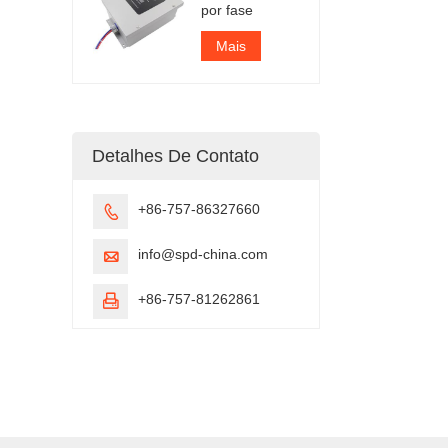
por fase
Mais
Detalhes De Contato
+86-757-86327660

info@spd-china.com

+86-757-81262861
