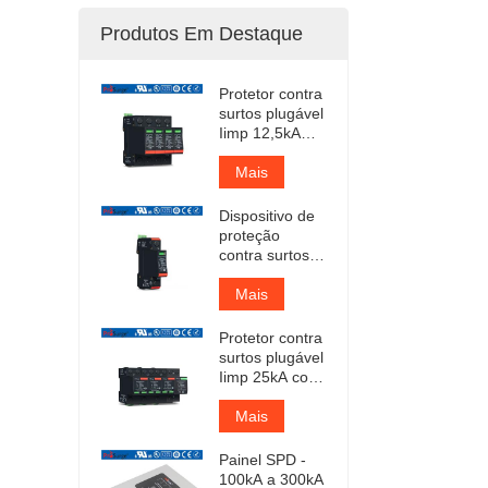
Produtos Em Destaque
Protetor contra
surtos plugável
Iimp 12,5kA
com
certificação
Mais
TUV
Dispositivo de
proteção
contra surtos
de CA Tipo 1+2
com
Mais
certificação
TUV
Protetor contra
surtos plugável
Iimp 25kA com
certificação
TUV
Mais
Painel SPD -
100kA a 300kA