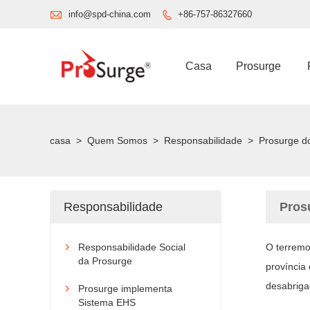

info@spd-china.com
+86-757-86327660

Casa
Prosurge
casa
>
Quem Somos
>
Responsabilidade
>
Prosurge d
Responsabilidade
Pros
Responsabilidade Social
O terremo

da Prosurge
província
desabrig
Prosurge implementa

Sistema EHS