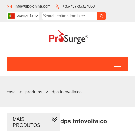

info@spd-china.com
+86-757-86327660


Português

Toggl
casa
>
produtos
>
dps fotovoltaico
MAIS
dps fotovoltaico
PRODUTOS