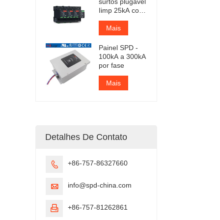
surtos plugável
Iimp 25kA com
certificação
TUV
Mais
Painel SPD -
100kA a 300kA
por fase
Mais
Detalhes De Contato
+86-757-86327660

info@spd-china.com

+86-757-81262861
