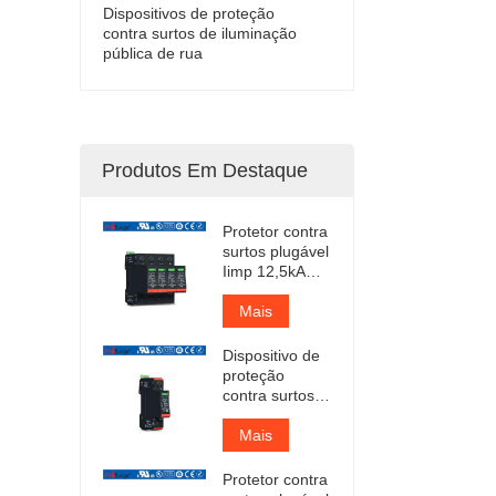
Dispositivos de proteção
contra surtos de iluminação
pública de rua
Produtos Em Destaque
Protetor contra
surtos plugável
Iimp 12,5kA
com
certificação
Mais
TUV
Dispositivo de
proteção
contra surtos
de CA Tipo 1+2
com
Mais
certificação
TUV
Protetor contra