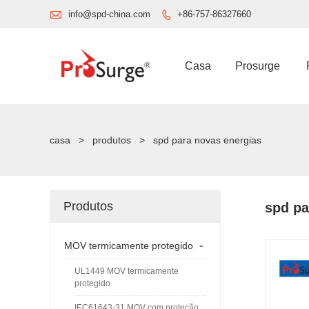

info@spd-china.com
+86-757-86327660

Casa
Prosurge
casa
>
produtos
>
spd para novas energias
Produtos
spd pa
-
MOV termicamente protegido
UL1449 MOV termicamente
protegido
IEC61643-31 MOV com proteção