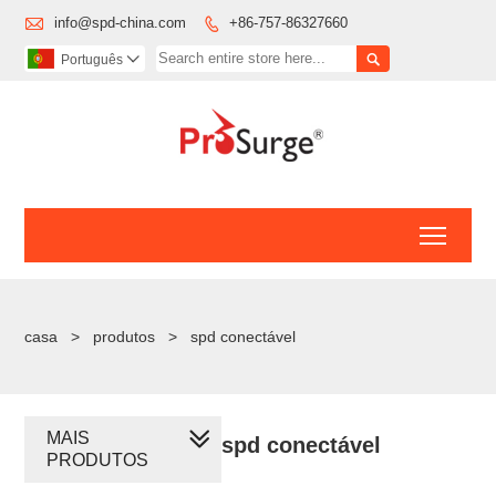

info@spd-china.com
+86-757-86327660


Português

Toggl
casa
>
produtos
>
spd conectável
MAIS
spd conectável
PRODUTOS