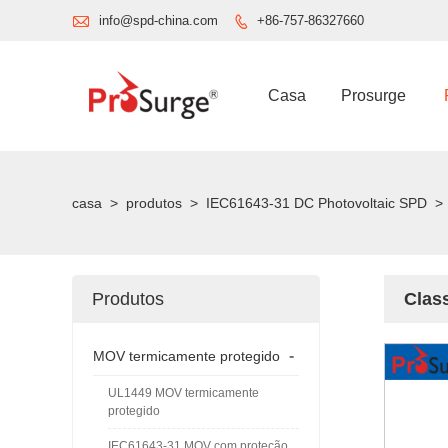

info@spd-china.com
+86-757-86327660

Casa
Prosurge
casa
>
produtos
>
IEC61643-31 DC Photovoltaic SPD
>
Produtos
Clas
-
MOV termicamente protegido
UL1449 MOV termicamente
protegido
IEC61643-31 MOV com proteção