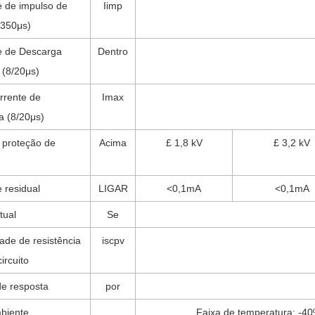
e de impulso de
Iimp
/350μs)
e de Descarga
Dentro
 (8/20μs)
rrente de
Imax
a (8/20μs)
 proteção de
Acima
£ 1,8 kV
£ 3,2 kV
 residual
LIGAR
<0,1mA
<0,1mA
tual
Se
ade de resistência
iscpv
ircuito
e resposta
por
biente
Faixa de temperatura: -40