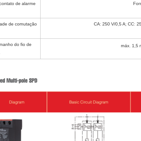
 contato de alarme
For
ade de comutação
CA: 250 V/0,5 A; CC: 25
manho do fio de
máx. 1,5
o