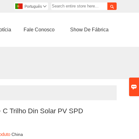

Português

tícia
Fale Conosco
Show De Fábrica

 C Trilho Din Solar PV SPD
e
roduto
China