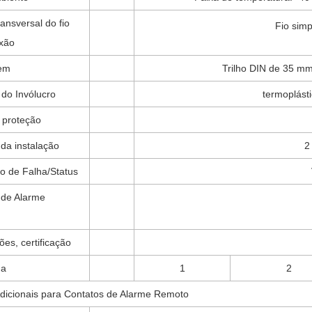
ansversal do fio
Fio sim
xão
em
Trilho DIN de 35 m
 do Invólucro
termoplást
 proteção
da instalação
2
o de Falha/Status
 de Alarme
es, certificação
ma
1
2
dicionais para Contatos de Alarme Remoto