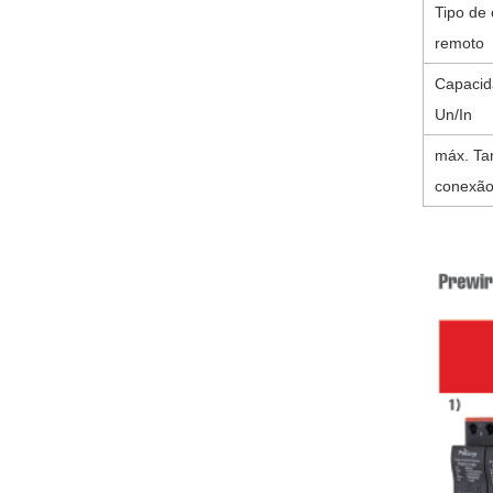
Tipo de
remoto
Capacid
Un/In
máx. Ta
conexã