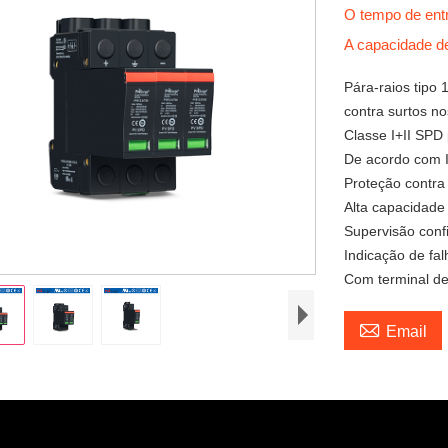
O tempo de en
A capacidade d
Pára-raios tipo
contra surtos no
Classe I+II SPD
De acordo com 
Proteção contra
Alta capacidade
Supervisão conf
Indicação de fal
Com terminal de

Email