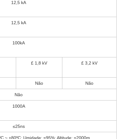
12,5 kA
12,5 kA
100kA
£ 1,8 kV
£ 3,2 kV
Não
Não
Não
1000A
≤25ns
ºC ~ +80ºC; Umidade: ≤95%; Altitude: ≤2000m