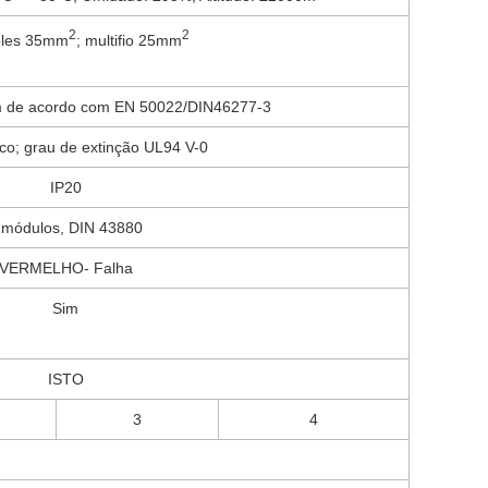
2
2
ples 35mm
; multifio 25mm
m de acordo com EN 50022/DIN46277-3
ico; grau de extinção UL94 V-0
IP20
 módulos, DIN 43880
VERMELHO- Falha
Sim
ISTO
3
4