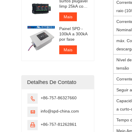
surtos plugável
Corrent
Iimp 25kA com
raio (10
certificação
TUV
Mais
Corrent
Painel SPD -
Nominal
100kA a 300kA
por fase
máx. Co
descarg
Mais
Nível de
tensão
Corrente
Detalhes De Contato
Seguir a
+86-757-86327660

Capacid
a curto-c
info@spd-china.com

Tempo d
+86-757-81262861

Meio Am