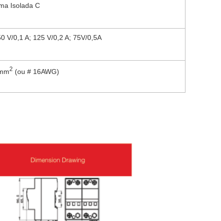
ma Isolada C
0 V/0,1 A; 125 V/0,2 A; 75V/0,5A
2
 mm
(ou # 16AWG)