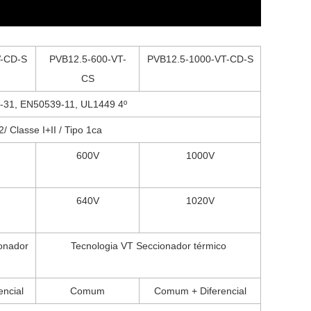
V-CD-S
PVB12.5-600-VT-
PVB12.5-1000-VT-CD-S
CS
-31, EN50539-11, UL1449 4º
/ Classe I+II / Tipo 1ca
600V
1000V
640V
1020V
ionador
Tecnologia VT Seccionador térmico
ncial
Comum
Comum + Diferencial