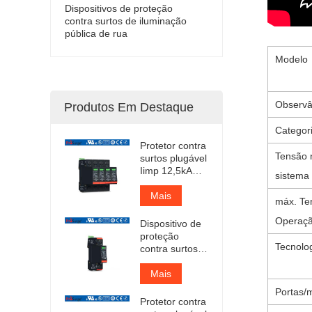
Dispositivos de proteção
contra surtos de iluminação
pública de rua
Modelo
Observâ
Produtos Em Destaque
Categor
Protetor contra
Tensão 
surtos plugável
Iimp 12,5kA
sistema 
com
certificação
Mais
máx. Te
TUV
Operaçã
Dispositivo de
proteção
Tecnolo
contra surtos
de CA Tipo 1+2
com
Mais
certificação
Portas/
TUV
Protetor contra