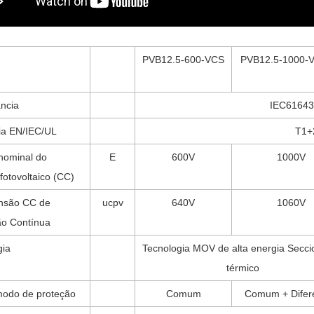
PVB12.5-600-VCS
PVB12.5-1000-
ncia
IEC61643
ia EN/IEC/UL
T1+2
nominal do
E
600V
1000V
fotovoltaico (CC)
nsão CC de
ucpv
640V
1060V
o Contínua
gia
Tecnologia MOV de alta energia Secc
térmico
modo de proteção
Comum
Comum + Difere