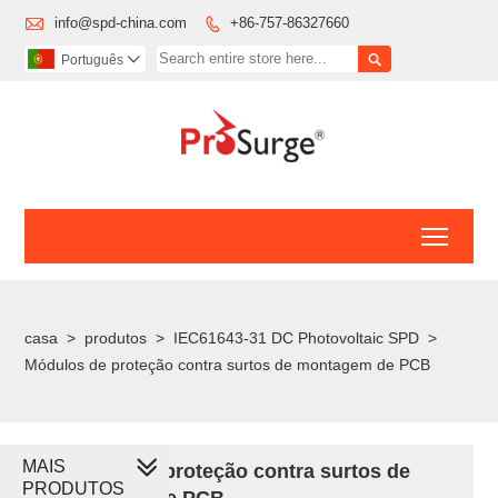

info@spd-china.com
+86-757-86327660


Português

Toggl
casa
>
produtos
>
IEC61643-31 DC Photovoltaic SPD
>
Módulos de proteção contra surtos de montagem de PCB
MAIS
Módulos de proteção contra surtos de
PRODUTOS
montagem de PCB