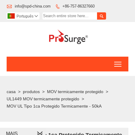

info@spd-china.com
+86-757-86327660


Português

Toggl
casa
>
produtos
>
MOV termicamente protegido
>
UL1449 MOV termicamente protegido
>
MOV UL Tipo 1ca Protegido Termicamente - 50kA
MAIS
MOV UL Tipo 1ca Protegido Termicamente