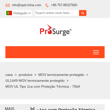

info@spd-china.com
+86-757-86327660


Português

Toggl
casa
>
produtos
>
MOV termicamente protegido
>
UL1449 MOV termicamente protegido
>
MOV UL Tipo 1ca com Proteção Térmica - 75kA
MAIS
MOV UL Tipo 1ca com Proteção Térmica -