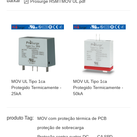
baixar

Prosurge HSMTMOV UL.pdf
MOV UL Tipo 1ca
MOV UL Tipo 1ca
Protegido Termicamente -
Protegido Termicamente -
25kA
50kA
produto Tag:
MOV com proteção térmica de PCB
proteção de sobrecarga
Proteção contra surtos DC
CA SPD