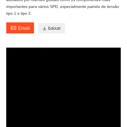
importantes para vários SPD, especialmente painéis de tensão
tipo 1 e tipo 2.

Email

baixar